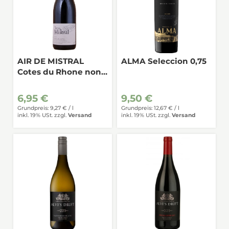
AIR DE MISTRAL
ALMA Seleccion 0,75
Cotes du Rhone non
filtre Rouge 0,75
6,95 €
9,50 €
Grundpreis: 9,27 € /
l
Grundpreis: 12,67 € /
l
inkl. 19% USt.
zzgl.
Versand
inkl. 19% USt.
zzgl.
Versand