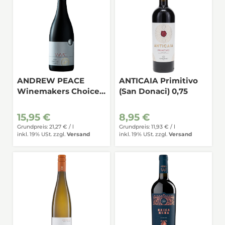
ANDREW PEACE
ANTICAIA Primitivo
Winemakers Choice
(San Donaci) 0,75
Shiraz Barossa Valley
0,75
15,95 €
8,95 €
Grundpreis: 21,27 € /
l
Grundpreis: 11,93 € /
l
inkl. 19% USt.
zzgl.
Versand
inkl. 19% USt.
zzgl.
Versand