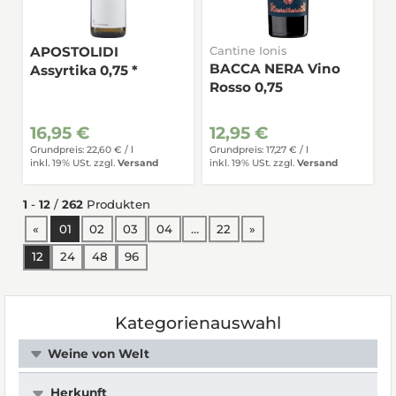
APOSTOLIDI
Cantine Ionis
BACCA NERA Vino
Assyrtika 0,75 *
Rosso 0,75
16,95 €
12,95 €
Grundpreis: 22,60 € /
l
Grundpreis: 17,27 € /
l
inkl. 19% USt.
zzgl.
Versand
inkl. 19% USt.
zzgl.
Versand
1
-
12
/
262
Produkten
vorherige Seite
nächste Seite
«
01
02
03
04
…
22
»
12
24
48
96
Kategorienauswahl
Weine von Welt
Herkunft