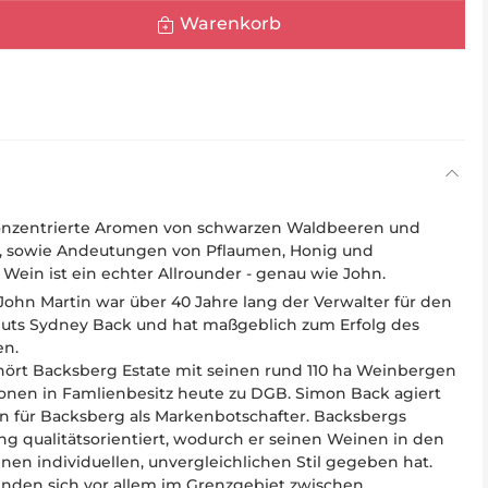
Warenkorb
nzentrierte Aromen von schwarzen Waldbeeren und
, sowie Andeutungen von Pflaumen, Honig und
Wein ist ein echter Allrounder - genau wie John.
hn Martin war über 40 Jahre lang der Verwalter für den
uts Sydney Back und hat maßgeblich zum Erfolg des
en.
hört Backsberg Estate mit seinen rund 110 ha Weinbergen
onen in Famlienbesitz heute zu DGB. Simon Back agiert
on für Backsberg als Markenbotschafter. Backsbergs
eng qualitätsorientiert, wodurch er seinen Weinen in den
inen individuellen, unvergleichlichen Stil gegeben hat.
nden sich vor allem im Grenzgebiet zwischen