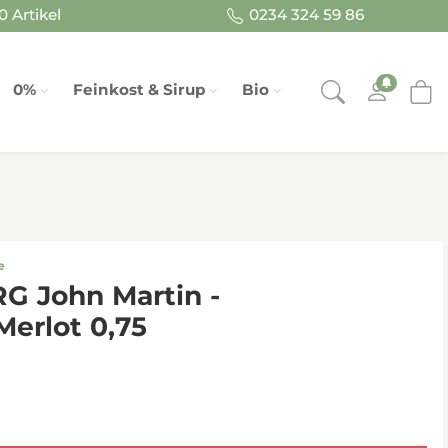
 Artikel
0234 324 59 86
0%
Feinkost & Sirup
Bio
e
 John Martin -
erlot 0,75