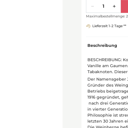
Menge
Maximalbestellmenge: 2
Lieferzeit 1-2 Tage **
Beschreibung
BESCHREIBUNG: Ko
Vanille am Gaumen
Tabaknoten. Dieser 
Der Namensgeber Jo
Gründer des Weing
Betriebs beigetrag
1916 gegründet, ge
nach drei Generati
in vierter Generati
Philosophie ist str
letzten 30 Jahren e
Die Weinberge befi