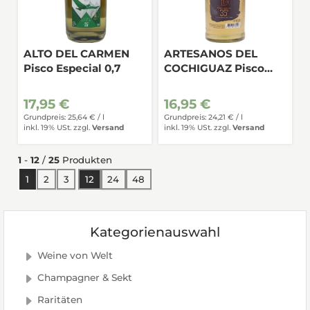
ALTO DEL CARMEN
ARTESANOS DEL
Pisco Especial 0,7
COCHIGUAZ Pisco
Especial 35% 0,7
17,95 €
16,95 €
Grundpreis: 25,64 € /
l
Grundpreis: 24,21 € /
l
inkl. 19% USt.
zzgl.
Versand
inkl. 19% USt.
zzgl.
Versand
1
-
12
/
25
Produkten
1
2
3
12
24
48
Kategorienauswahl
Weine von Welt
Champagner & Sekt
Raritäten