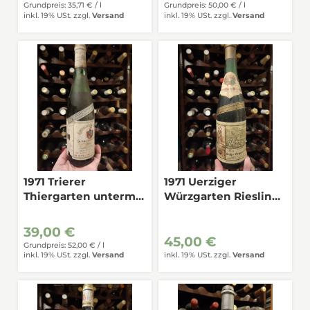
Grundpreis: 35,71 € /
l
Grundpreis: 50,00 € /
l
inkl. 19% USt.
zzgl.
Versand
inkl. 19% USt.
zzgl.
Versand
1971 Trierer
1971 Uerziger
Thiergarten unterm
Würzgarten Riesling
Kreuz, G.H.von Nell,
Auslese, Dr.Hermann
Mosel 0,7
Christoffel, Mosel 0,7
39,00 €
45,00 €
Grundpreis: 52,00 € /
l
inkl. 19% USt.
zzgl.
Versand
inkl. 19% USt.
zzgl.
Versand