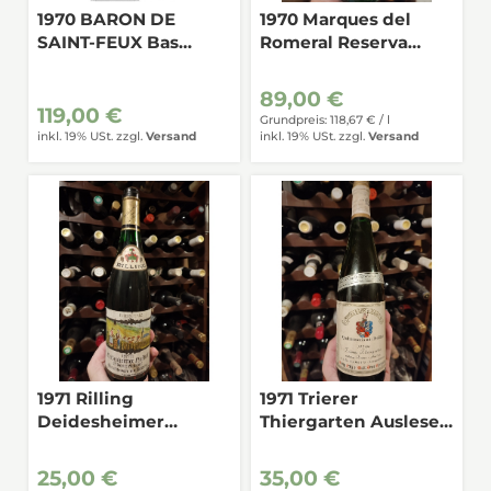
1970 BARON DE
1970 Marques del
SAINT-FEUX Bas
Romeral Reserva
Armagnac 0,35
Rioja 0,75
89,00 €
119,00 €
Grundpreis: 118,67 € /
l
inkl. 19% USt.
zzgl.
Versand
inkl. 19% USt.
zzgl.
Versand
1971 Rilling
1971 Trierer
Deidesheimer
Thiergarten Auslese
Hofstück Kabinett
Mosel-Saar-Ruwer 0,7
Rheinpfalz 0,7
25,00 €
35,00 €