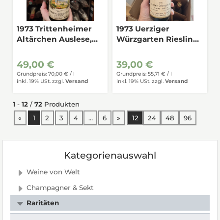
1973 Trittenheimer
1973 Uerziger
Altärchen Auslese,
Würzgarten Riesling
Eiswein, Mosel-Saar-
Spätlese,
Ruwer 0,7
St.Johannishof, Mosel
49,00 €
39,00 €
0,7
Grundpreis: 70,00 € /
l
Grundpreis: 55,71 € /
l
inkl. 19% USt.
zzgl.
Versand
inkl. 19% USt.
zzgl.
Versand
1
-
12
/
72
Produkten
vorherige Seite
nächste Seite
«
1
2
3
4
…
6
»
12
24
48
96
Kategorienauswahl
Weine von Welt
Champagner & Sekt
Raritäten