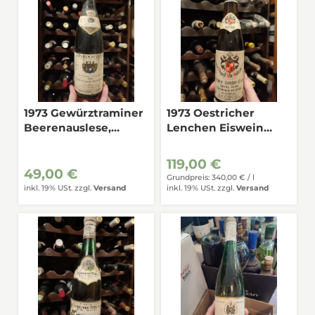
1973 Gewürztraminer
1973 Oestricher
Beerenauslese,
Lenchen Eiswein
Königsmarck,
Riesling, Rheingau
Burgenland 0,7
0,35
119,00 €
49,00 €
Grundpreis: 340,00 € /
l
inkl. 19% USt.
zzgl.
Versand
inkl. 19% USt.
zzgl.
Versand