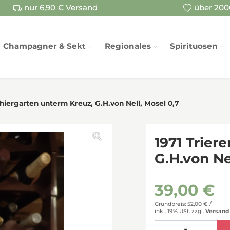
nur 6,90 € Versand
über 2000
Champagner & Sekt
Regionales
Spirituosen
 Thiergarten unterm Kreuz, G.H.von Nell, Mosel 0,7
1971 Trier
G.H.von Ne
39,00 €
Grundpreis: 52,00 € /
l
inkl. 19% USt.
zzgl.
Versand
Menge