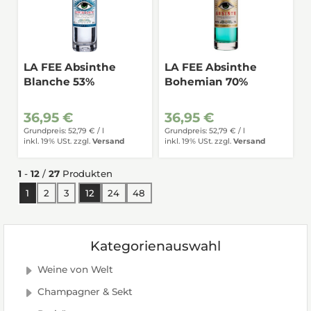
LA FEE Absinthe
LA FEE Absinthe
Blanche 53%
Bohemian 70%
36,95 €
36,95 €
Grundpreis: 52,79 € /
l
Grundpreis: 52,79 € /
l
inkl. 19% USt.
zzgl.
Versand
inkl. 19% USt.
zzgl.
Versand
1
-
12
/
27
Produkten
1
2
3
12
24
48
Kategorienauswahl
Weine von Welt
Champagner & Sekt