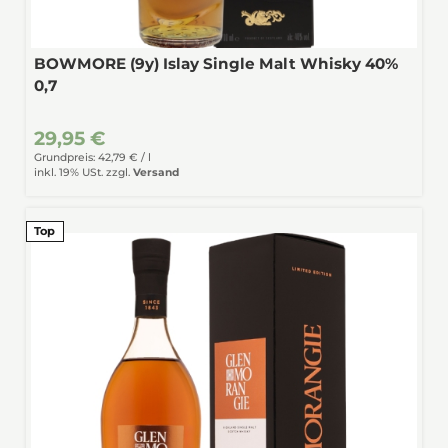
BOWMORE (9y) Islay Single Malt Whisky 40%
0,7
29,95 €
Grundpreis: 42,79 € /
l
inkl. 19% USt.
zzgl.
Versand
Top