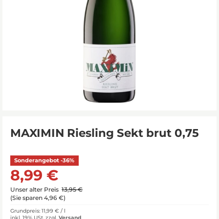
MAXIMIN Riesling Sekt brut 0,75
Sonderangebot -36%
8,99 €
Unser alter Preis
13,95 €
(
Sie sparen 4,96 €
)
Grundpreis: 11,99 € /
l
inkl. 19% USt.
zzgl.
Versand