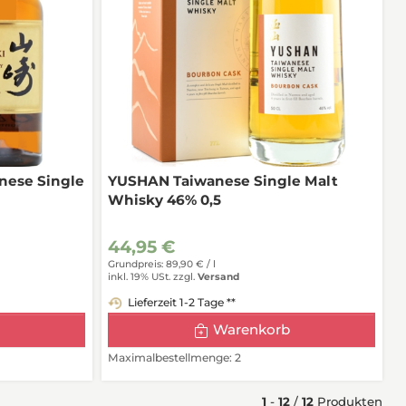
nese Single
YUSHAN Taiwanese Single Malt
Whisky 46% 0,5
44,95 €
Grundpreis: 89,90 € /
l
inkl. 19% USt.
zzgl.
Versand
Lieferzeit 1-2 Tage **
Warenkorb
Maximalbestellmenge: 2
1
-
12
/
12
Produkten