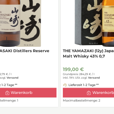
SAKI Distillers Reserve
THE YAMAZAKI (12y) Japa
Malt Whisky 43% 0,7
€
199,00 €
2,79 € /
l
Grundpreis: 284,29 € /
l
zzgl.
Versand
inkl. 19% USt.
zzgl.
Versand
t 1-2 Tage **
Lieferzeit 1-2 Tage **
Warenkorb
Warenkorb
ellmenge: 1
Maximalbestellmenge: 2