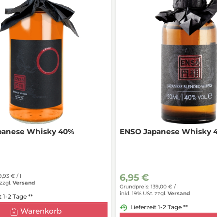
panese Whisky 40%
ENSO Japanese Whisky 
6,95 €
9,93 € /
l
zzgl.
Versand
Grundpreis: 139,00 € /
l
inkl. 19% USt.
zzgl.
Versand
t 1-2 Tage **
Lieferzeit 1-2 Tage **
Warenkorb