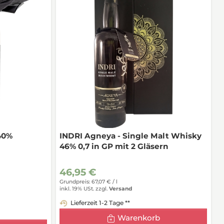
40%
INDRI Agneya - Single Malt Whisky
46% 0,7 in GP mit 2 Gläsern
46,95 €
Grundpreis: 67,07 € /
l
inkl. 19% USt.
zzgl.
Versand
Lieferzeit 1-2 Tage **
Warenkorb