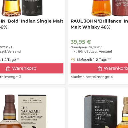
N 'Bold' Indian Single Malt
PAUL JOHN 'Brilliance' I
46%
Malt Whisky 46%
39,95 €
7,07 € /
l
Grundpreis: 57,07 € /
l
zzgl.
Versand
inkl. 19% USt.
zzgl.
Versand
t 1-2 Tage **
Lieferzeit 1-2 Tage **
Warenkorb
Warenkorb
ellmenge: 3
Maximalbestellmenge: 4