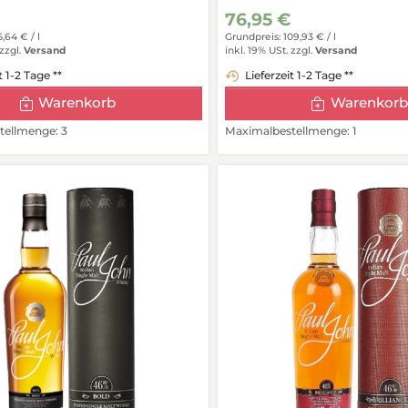
76,95 €
5,64 € /
l
Grundpreis: 109,93 € /
l
zzgl.
Versand
inkl. 19% USt.
zzgl.
Versand
t 1-2 Tage **
Lieferzeit 1-2 Tage **
Warenkorb
Warenkorb
ellmenge: 3
Maximalbestellmenge: 1