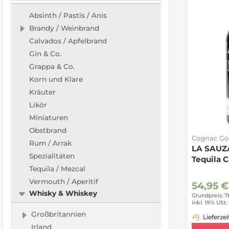
Absinth / Pastis / Anis
Brandy / Weinbrand
Calvados / Apfelbrand
Gin & Co.
Grappa & Co.
Korn und Klare
Kräuter
Likör
Miniaturen
Obstbrand
Cognac God
Rum / Arrak
LA SAUZA
Spezialitäten
Tequila 
Tequila / Mezcal
Vermouth / Aperitif
54,95 €
Whisky & Whiskey
Grundpreis: 7
inkl. 19% USt.
Großbritannien
Lieferzei
Irland