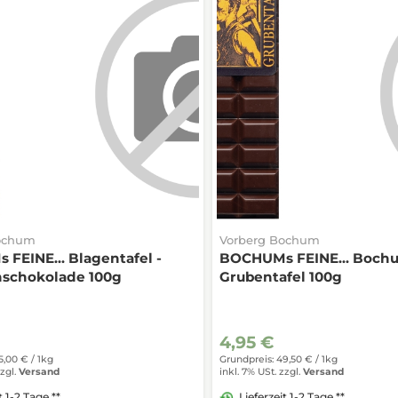
ochum
Vorberg Bochum
FEINE... Blagentafel -
BOCHUMs FEINE... Boch
hschokolade 100g
Grubentafel 100g
4,95 €
5,00 € /
1kg
Grundpreis: 49,50 € /
1kg
zgl.
Versand
inkl. 7% USt.
zzgl.
Versand
t 1-2 Tage **
Lieferzeit 1-2 Tage **