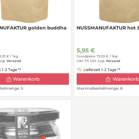
UFAKTUR golden buddha
NUSSMANUFAKTUR hot & 
5,95 €
9,33 € /
1kg
Grundpreis: 79,33 € /
1kg
zgl.
Versand
inkl. 7% USt.
zzgl.
Versand
t 1-2 Tage **
Lieferzeit 1-2 Tage **
Warenkorb
Warenkorb
ellmenge: 5
Maximalbestellmenge: 8