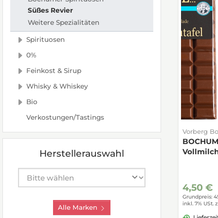
Süßes Revier
Weitere Spezialitäten
Spirituosen
0%
Feinkost & Sirup
Whisky & Whiskey
Bio
Verkostungen/Tastings
Vorberg B
BOCHUMs 
Vollmilc
Herstellerauswahl
Hersteller auswählen
4,50 €
Grundpreis: 4
inkl. 7% USt.
z
Alle Marken
Lieferzei