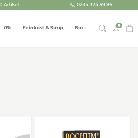
 Artikel
0234 324 59 86
0%
Feinkost & Sirup
Bio