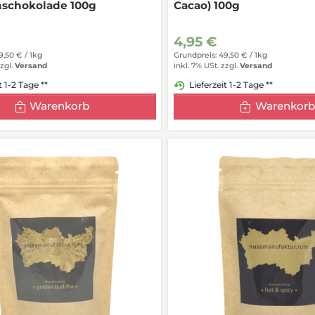
hschokolade 100g
Cacao) 100g
4,95 €
9,50 € /
1kg
Grundpreis: 49,50 € /
1kg
zgl.
Versand
inkl. 7% USt.
zzgl.
Versand
t 1-2 Tage **
Lieferzeit 1-2 Tage **
Warenkorb
Warenkorb