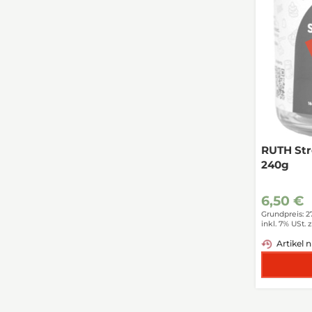
RUTH Str
240g
6,50 €
Grundpreis: 2
inkl. 7% USt.
z
Artikel n