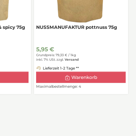
spicy 75g
NUSSMANUFAKTUR pottnuss 75g
5,95 €
Grundpreis: 79,33 € /
1kg
inkl. 7% USt.
zzgl.
Versand
Lieferzeit 1-2 Tage **
Warenkorb
Maximalbestellmenge: 4