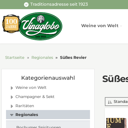
Traditionsadresse seit 1923
Weine von Welt
Startseite
Regionales
Süßes Revier
Süßes
Kategorienauswahl
Weine von Welt
Champagner & Sekt
Standa
Raritäten
Regionales
Bochumer Spirituosen