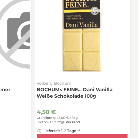
Vorberg Bochum
umer
BOCHUMs FEINE... Dani Vanilla
Weiße Schokolade 100g
4,50 €
Grundpreis: 45,00 € /
1kg
inkl. 7% USt.
zzgl.
Versand
Lieferzeit 1-2 Tage **