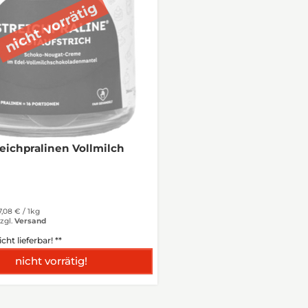
eichpralinen Vollmilch
7,08 € /
1kg
zgl.
Versand
icht lieferbar! **
nicht vorrätig!