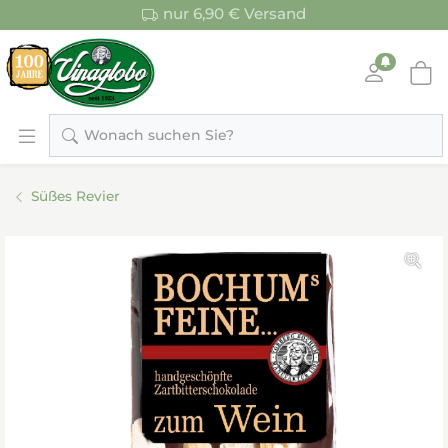
nur 6,90 € Versand
Wonach suchen Sie?
Süßes Revier