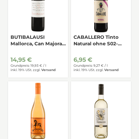
BUTIBALAUSI
CABALLERO Tinto
Mallorca, Can Majoral
Natural ohne S02-
0,75 *
Zusatz 0,75 *
14,95 €
6,95 €
Grundpreis: 19,93 € /
l
Grundpreis: 9,27 € /
l
inkl. 19% USt.
zzgl.
Versand
inkl. 19% USt.
zzgl.
Versand