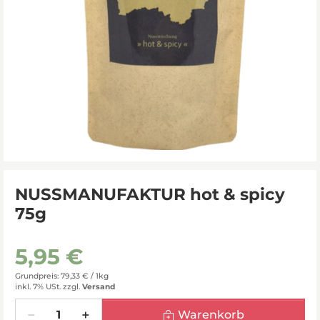
NUSSMANUFAKTUR hot & spicy
75g
5,95 €
Grundpreis: 79,33 € /
1kg
inkl. 7% USt.
zzgl.
Versand
Menge
Warenkorb