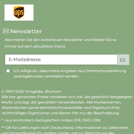
Newsletter
Abonnieren Sie den kostenlosen Newsletter und bleiben Sie so
immer auf dem aktuellsten Stand.
E-Mailadresse
An
Ich willige ein, dass meine Angaben laut Datenschutzerklärung
zweckgebunden verarbeitet werden.
© 1997-2026 Vinaglobo, Bochum
Alle hier genannten Preise verstehen sich inkl. der gesetzlich festgelegten
MwSt. und zzgl. der gewählten Versandkosten. Alle Markennamen,
Warenzeichen sowie sämtliche Produktbilder sind Eigentum Ihrer
rechtmäßigen Eigentümer und dienen hier nur der Beschreibung.
* =aus kontrolliert-ökologischem Anbau (DE-ÖKO-039)
** Gilt für Lieferungen nach Deutschland.
Informationen zu Lieferzeiten
und Versandkosten
für andere Länder und zur Berechnung des