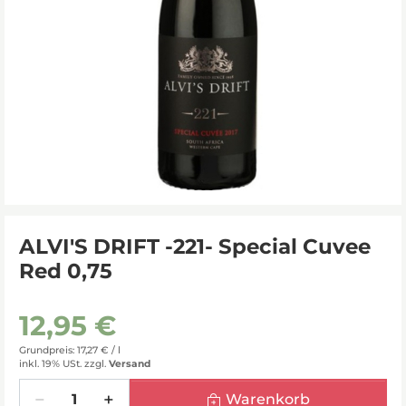
ALVI'S DRIFT -221- Special Cuvee
Red 0,75
12,95 €
Grundpreis: 17,27 € /
l
inkl. 19% USt.
zzgl.
Versand
Menge
Warenkorb