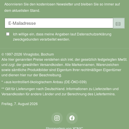
Abonnieren Sie den kostenlosen Newsletter und bleiben Sie so immer auf
dem aktuellsten Stand.
E-Mailadresse
Anm
Ich willige ein, dass meine Angaben laut Datenschutzerklärung
zweckgebunden verarbeitet werden.
© 1997-2026 Vinaglobo, Bochum
Alle hier genannten Preise verstehen sich inkl. der gesetzlich festgelegten MwSt.
und zzgl. der gewählten Versandkosten. Alle Markennamen, Warenzeichen
sowie sämtliche Produktbilder sind Eigentum Ihrer rechtmäßigen Eigentümer
und dienen hier nur der Beschreibung.
* =aus kontrolliert-ökologischem Anbau (DE-ÖKO-039)
** Gilt für Lieferungen nach Deutschland.
Informationen zu Lieferzeiten und
Versandkosten
für andere Länder und zur Berechnung des Liefertermins.
Freitag, 7. August 2026
Instagram
Facebook
Shopsystem von XONIC