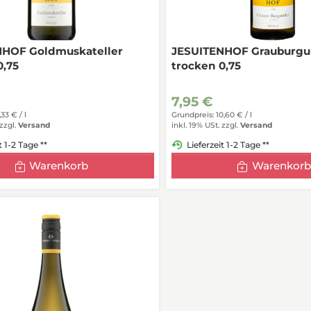
NHOF Goldmuskateller
JESUITENHOF Grauburgu
0,75
trocken 0,75
7,95 €
,33 € /
l
Grundpreis: 10,60 € /
l
zzgl.
Versand
inkl. 19% USt.
zzgl.
Versand
t 1-2 Tage **
Lieferzeit 1-2 Tage **
Warenkorb
Warenkorb