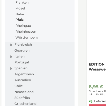
Franken
Mosel
Nahe
Pfalz
Rheingau
Rheinhessen
Württemberg
Frankreich
Georgien
Italien
Portugal
EDITION 
Spanien
Weisswei
Argentinien
Australien
8,95 €
Chile
Grundpreis: 11
Neuseeland
inkl. 19% USt.
Südafrika
Lieferzei
Griechenland