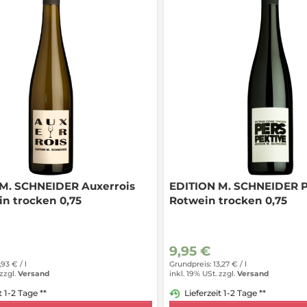
M. SCHNEIDER Auxerrois
EDITION M. SCHNEIDER P
n trocken 0,75
Rotwein trocken 0,75
9,95 €
,93 € /
l
Grundpreis: 13,27 € /
l
zzgl.
Versand
inkl. 19% USt.
zzgl.
Versand
t 1-2 Tage **
Lieferzeit 1-2 Tage **