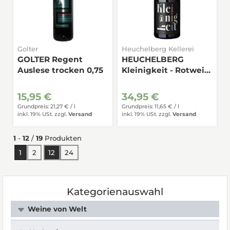
Golter
Heuchelberg Kellerei
GOLTER Regent
HEUCHELBERG
Auslese trocken 0,75
Kleinigkeit - Rotwein
trocken 3,0
Doppelmagnum
15,95 €
34,95 €
Grundpreis: 21,27 € /
l
Grundpreis: 11,65 € /
l
inkl. 19% USt.
zzgl.
Versand
inkl. 19% USt.
zzgl.
Versand
1
-
12
/
19
Produkten
1
2
12
24
Kategorienauswahl
Weine von Welt