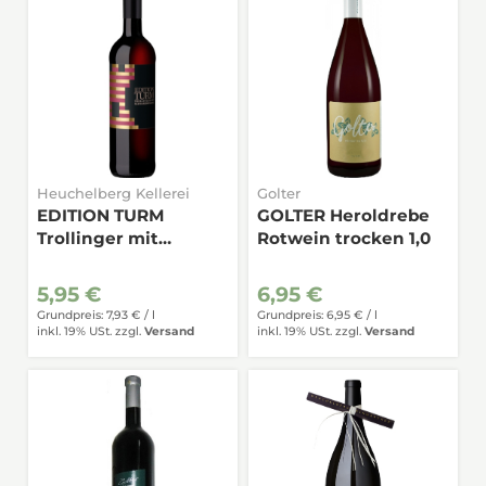
Heuchelberg Kellerei
Golter
EDITION TURM
GOLTER Heroldrebe
Trollinger mit
Rotwein trocken 1,0
Schwarzriesling
fruchtig 0,75
5,95 €
6,95 €
Grundpreis: 7,93 € /
l
Grundpreis: 6,95 € /
l
inkl. 19% USt.
zzgl.
Versand
inkl. 19% USt.
zzgl.
Versand