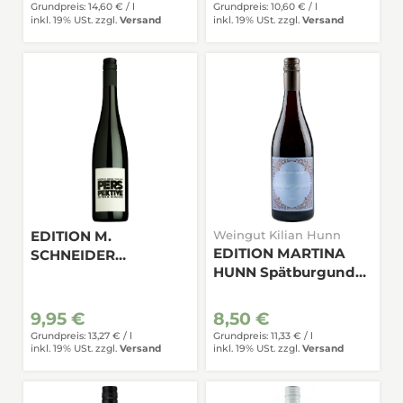
Grundpreis: 14,60 € /
l
Grundpreis: 10,60 € /
l
inkl. 19% USt.
zzgl.
Versand
inkl. 19% USt.
zzgl.
Versand
EDITION M.
Weingut Kilian Hunn
EDITION MARTINA
SCHNEIDER
HUNN Spätburgunder
Perspektive Rotwein
trocken 0,75
trocken 0,75
9,95 €
8,50 €
Grundpreis: 13,27 € /
l
Grundpreis: 11,33 € /
l
inkl. 19% USt.
zzgl.
Versand
inkl. 19% USt.
zzgl.
Versand