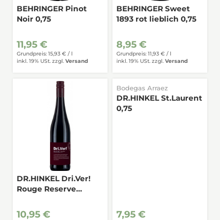
BEHRINGER Pinot
BEHRINGER Sweet
Noir 0,75
1893 rot lieblich 0,75
11,95 €
8,95 €
Grundpreis: 15,93 € /
l
Grundpreis: 11,93 € /
l
inkl. 19% USt.
zzgl.
Versand
inkl. 19% USt.
zzgl.
Versand
Bodegas Arraez
DR.HINKEL St.Laurent
0,75
DR.HINKEL Dri.Ver!
Rouge Reserve
alkoholfrei 0,75
10,95 €
7,95 €