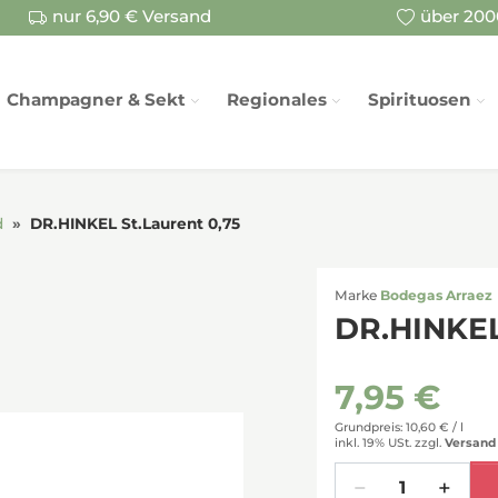
nur 6,90 € Versand
über 2000
Champagner & Sekt
Regionales
Spirituosen
d
DR.HINKEL St.Laurent 0,75
Marke
Bodegas Arraez
DR.HINKEL
7,95 €
Grundpreis: 10,60 € /
l
inkl. 19% USt.
zzgl.
Versand
Menge