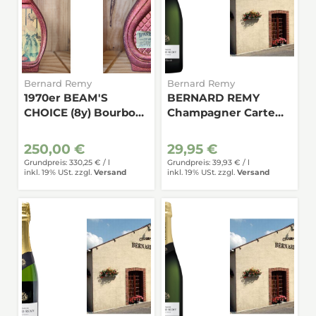
Bernard Remy
Bernard Remy
1970er BEAM'S
BERNARD REMY
CHOICE (8y) Bourbon
Champagner Carte
Whiskey 45%
Blanche (Ice) demi-
sec 0,75
250,00 €
29,95 €
Grundpreis: 330,25 € /
l
Grundpreis: 39,93 € /
l
inkl. 19% USt.
zzgl.
Versand
inkl. 19% USt.
zzgl.
Versand