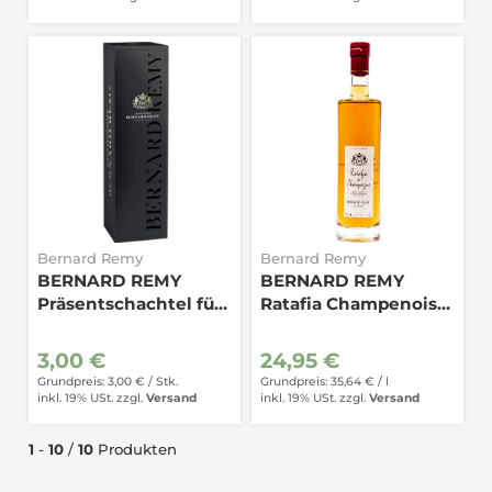
Bernard Remy
Bernard Remy
BERNARD REMY
BERNARD REMY
Präsentschachtel für
Ratafia Champenois
0,75
18% 0,7
3,00 €
24,95 €
Grundpreis: 3,00 € /
Stk.
Grundpreis: 35,64 € /
l
inkl. 19% USt.
zzgl.
Versand
inkl. 19% USt.
zzgl.
Versand
1
-
10
/
10
Produkten