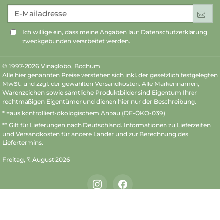
E-Mailadresse
An
Ich willige ein, dass meine Angaben laut Datenschutzerklärung
zweckgebunden verarbeitet werden.
© 1997-2026 Vinaglobo, Bochum
Alle hier genannten Preise verstehen sich inkl. der gesetzlich festgelegten
MwSt. und zzgl. der gewählten Versandkosten. Alle Markennamen,
Warenzeichen sowie sämtliche Produktbilder sind Eigentum Ihrer
rechtmäßigen Eigentümer und dienen hier nur der Beschreibung.
* =aus kontrolliert-ökologischem Anbau (DE-ÖKO-039)
** Gilt für Lieferungen nach Deutschland.
Informationen zu Lieferzeiten
und Versandkosten
für andere Länder und zur Berechnung des
Liefertermins.
Freitag, 7. August 2026
Instagram
Facebook
Shopsystem von XONIC