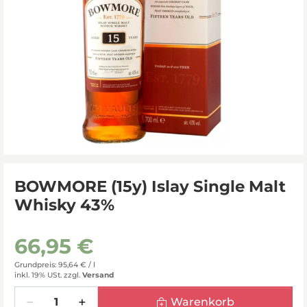
BOWMORE (15y) Islay Single Malt
Whisky 43%
66,95 €
Grundpreis: 95,64 € /
l
inkl. 19% USt.
zzgl.
Versand
Menge
Warenkorb