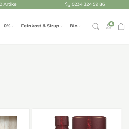
 Artikel
0234 324 59 86
0%
Feinkost & Sirup
Bio