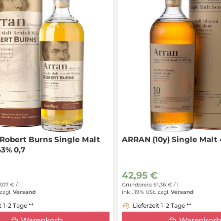
Robert Burns Single Malt
ARRAN (10y) Single Malt 
3% 0,7
42,95 €
7,07 € /
l
Grundpreis: 61,36 € /
l
zzgl.
Versand
inkl. 19% USt.
zzgl.
Versand
t 1-2 Tage **
Lieferzeit 1-2 Tage **
Warenkorb
Warenkorb