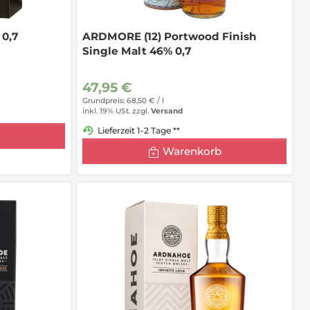
0,7
ARDMORE (12) Portwood Finish
Single Malt 46% 0,7
47,95 €
Grundpreis: 68,50 € /
l
inkl. 19% USt.
zzgl.
Versand
Lieferzeit 1-2 Tage **
Warenkorb