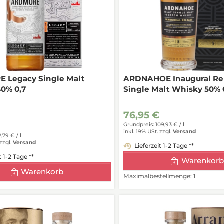
 Legacy Single Malt
ARDNAHOE Inaugural Rel
0% 0,7
Single Malt Whisky 50% 
76,95 €
Grundpreis: 109,93 € /
l
inkl. 19% USt.
zzgl.
Versand
2,79 € /
l
zzgl.
Versand
Lieferzeit 1-2 Tage **
t 1-2 Tage **
Warenkorb
Warenkorb
Maximalbestellmenge: 1