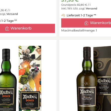
57,95 €
€
Grundpreis: 82,80 € /
l
inkl. 19% USt.
zzgl.
Versand
1,36 € /
l
zzgl.
Versand
Lieferzeit 1-2 Tage **
t 1-2 Tage **
Warenkorb
Warenkorb
Maximalbestellmenge: 1