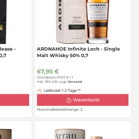
ease -
ARDNAHOE Infinite Loch - Single
0,7
Malt Whisky 50% 0,7
67,95 €
Grundpreis: 97,07 € /
l
inkl. 19% USt.
zzgl.
Versand
Lieferzeit 1-2 Tage **
Warenkorb
Maximalbestellmenge: 2