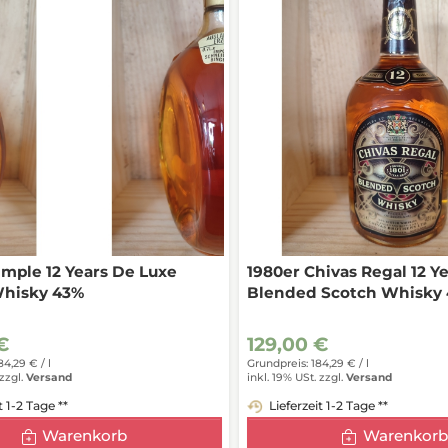
imple 12 Years De Luxe
1980er Chivas Regal 12 Y
Whisky 43%
Blended Scotch Whisky
€
129,00 €
84,29 € /
l
Grundpreis: 184,29 € /
l
zzgl.
Versand
inkl. 19% USt.
zzgl.
Versand
t 1-2 Tage **
Lieferzeit 1-2 Tage **
Warenkorb
Warenkorb