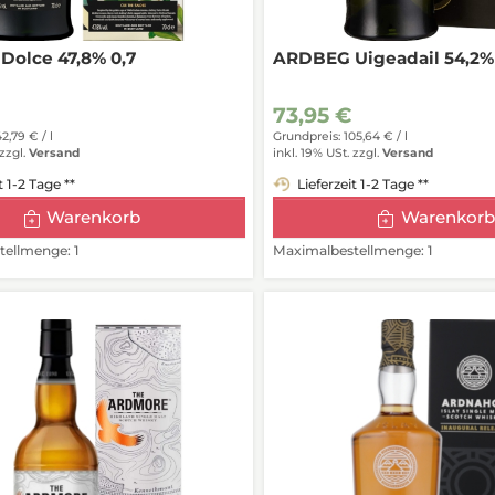
olce 47,8% 0,7
ARDBEG Uigeadail 54,2% 
73,95 €
42,79 € /
l
Grundpreis: 105,64 € /
l
zzgl.
Versand
inkl. 19% USt.
zzgl.
Versand
t 1-2 Tage **
Lieferzeit 1-2 Tage **
Warenkorb
Warenkorb
ellmenge: 1
Maximalbestellmenge: 1