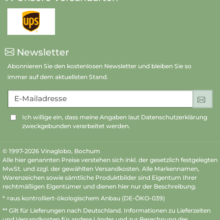
Newsletter
Abonnieren Sie den kostenlosen Newsletter und bleiben Sie so
immer auf dem aktuellsten Stand.
E-Mailadresse
An
Ich willige ein, dass meine Angaben laut Datenschutzerklärung
zweckgebunden verarbeitet werden.
© 1997-2026 Vinaglobo, Bochum
Alle hier genannten Preise verstehen sich inkl. der gesetzlich festgelegten
MwSt. und zzgl. der gewählten Versandkosten. Alle Markennamen,
Warenzeichen sowie sämtliche Produktbilder sind Eigentum Ihrer
rechtmäßigen Eigentümer und dienen hier nur der Beschreibung.
* =aus kontrolliert-ökologischem Anbau (DE-ÖKO-039)
** Gilt für Lieferungen nach Deutschland.
Informationen zu Lieferzeiten
und Versandkosten
für andere Länder und zur Berechnung des