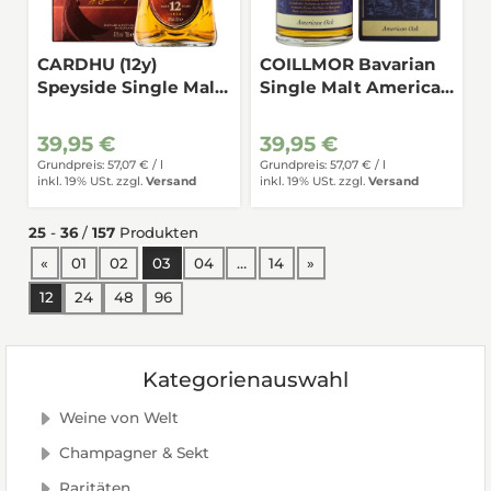
CARDHU (12y)
COILLMOR Bavarian
Speyside Single Malt
Single Malt American
40%
Oak 43%
39,95 €
39,95 €
Grundpreis: 57,07 € /
l
Grundpreis: 57,07 € /
l
inkl. 19% USt.
zzgl.
Versand
inkl. 19% USt.
zzgl.
Versand
25
-
36
/
157
Produkten
vorherige Seite
nächste Seite
«
01
02
03
04
…
14
»
12
24
48
96
Kategorienauswahl
Weine von Welt
Champagner & Sekt
Raritäten