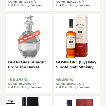
Grundpreis: 49,93 € /
l
Grundpreis: 65,64 € /
l
inkl. 19% USt.
zzgl.
Versand
inkl. 19% USt.
zzgl.
Versand
BLANTON's Straight
BOWMORE (15y) Islay
From The Barrel
Single Malt Whisky
65,0% 0,7
43%
189,00 €
66,95 €
Grundpreis: 270,00 € /
l
Grundpreis: 95,64 € /
l
inkl. 19% USt.
zzgl.
Versand
inkl. 19% USt.
zzgl.
Versand
Top