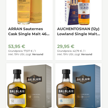
ARRAN Sauternes
AUCHENTOSHAN (12y)
Cask Single Malt 46%
Lowland Single Malt
0,7
40% 0,7
53,95 €
29,95 €
Grundpreis: 77,07 € /
l
Grundpreis: 42,79 € /
l
inkl. 19% USt.
zzgl.
Versand
inkl. 19% USt.
zzgl.
Versand