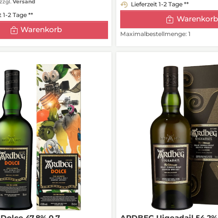
zzgl.
Versand
Lieferzeit 1-2 Tage **
t 1-2 Tage **
Warenkorb
Warenkorb
Maximalbestellmenge: 1
olce 47,8% 0,7
ARDBEG Uigeadail 54,2% 