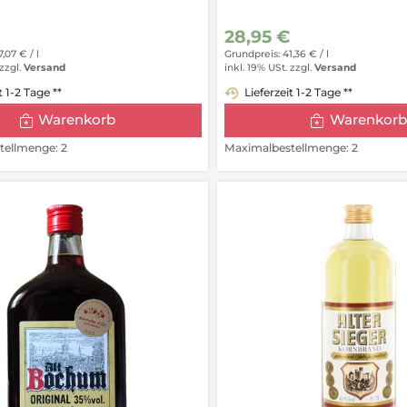
€
28,95 €
7,07 € /
l
Grundpreis: 41,36 € /
l
zzgl.
Versand
inkl. 19% USt.
zzgl.
Versand
t 1-2 Tage **
Lieferzeit 1-2 Tage **
Warenkorb
Warenkorb
ellmenge: 2
Maximalbestellmenge: 2