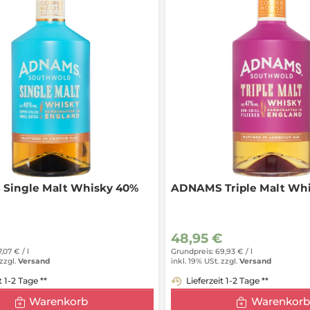
Single Malt Whisky 40%
ADNAMS Triple Malt Whi
48,95 €
7,07 € /
l
Grundpreis: 69,93 € /
l
zzgl.
Versand
inkl. 19% USt.
zzgl.
Versand
t 1-2 Tage **
Lieferzeit 1-2 Tage **
Warenkorb
Warenkorb