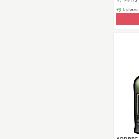
inkl. 19% USt.
Lieferzei
ARDBEG D