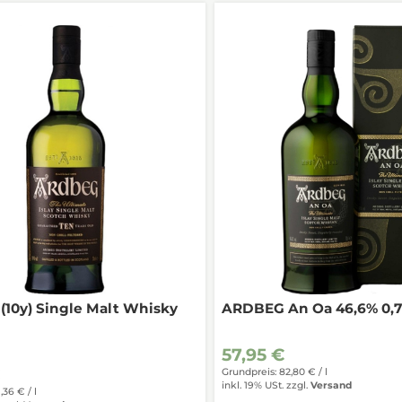
10y) Single Malt Whisky
ARDBEG An Oa 46,6% 0,7
57,95 €
€
Grundpreis: 82,80 € /
l
inkl. 19% USt.
zzgl.
Versand
1,36 € /
l