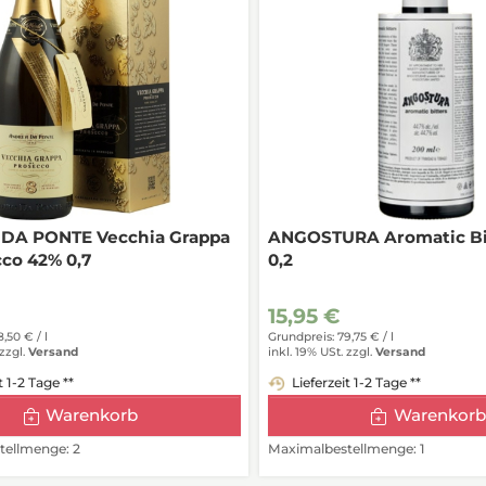
DA PONTE Vecchia Grappa
ANGOSTURA Aromatic Bit
cco 42% 0,7
0,2
15,95 €
8,50 € /
l
Grundpreis: 79,75 € /
l
zzgl.
Versand
inkl. 19% USt.
zzgl.
Versand
t 1-2 Tage **
Lieferzeit 1-2 Tage **
Warenkorb
Warenkorb
ellmenge: 2
Maximalbestellmenge: 1