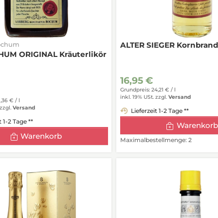
ochum
ALTER SIEGER Kornbrand
UM ORIGINAL Kräuterlikör
16,95 €
Grundpreis: 24,21 € /
l
inkl. 19% USt.
zzgl.
Versand
1,36 € /
l
zzgl.
Versand
Lieferzeit 1-2 Tage **
t 1-2 Tage **
Warenkorb
Warenkorb
Maximalbestellmenge: 2