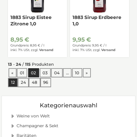
1883 Sirup Eistee
1883 Sirup Erdbeere
Zitrone 1,0
1,0
8,95 €
9,95 €
Grundpreis: 8,95 € /
l
Grundpreis: 9,95 € /
l
inkl. 7% USt.
zzgl.
Versand
inkl. 7% USt.
zzgl.
Versand
13
-
24
/
115
Produkten
vorherige Seite
nächste Seite
«
01
02
03
04
…
10
»
12
24
48
96
Kategorienauswahl
Weine von Welt
Champagner & Sekt
Raritäten