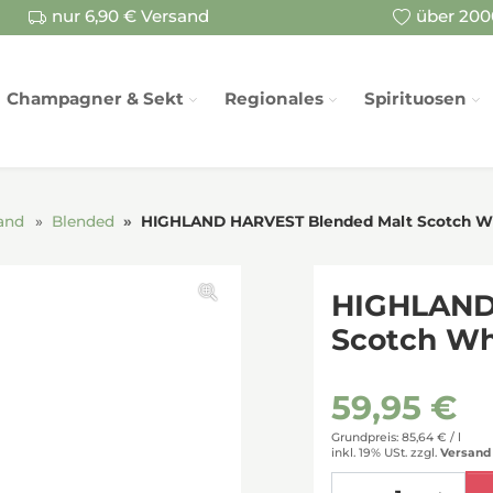
nur 6,90 € Versand
über 2000
Champagner & Sekt
Regionales
Spirituosen
and
Blended
HIGHLAND HARVEST Blended Malt Scotch Wh
HIGHLAND
Scotch Wh
59,95 €
Grundpreis: 85,64 € /
l
inkl. 19% USt.
zzgl.
Versand
Menge