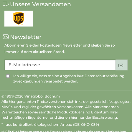
Unsere Versandarten
Newsletter
Abonnieren Sie den kostenlosen Newsletter und bleiben Sie so
immer auf dem aktuellsten Stand.
E-Mailadresse
An
Ich willige ein, dass meine Angaben laut Datenschutzerklärung
zweckgebunden verarbeitet werden.
© 1997-2026 Vinaglobo, Bochum
Alle hier genannten Preise verstehen sich inkl. der gesetzlich festgelegten
MwSt. und zzgl. der gewählten Versandkosten. Alle Markennamen,
Warenzeichen sowie sämtliche Produktbilder sind Eigentum Ihrer
rechtmäßigen Eigentümer und dienen hier nur der Beschreibung.
* =aus kontrolliert-ökologischem Anbau (DE-ÖKO-039)
** Gilt für Lieferungen nach Deutschland.
Informationen zu Lieferzeiten