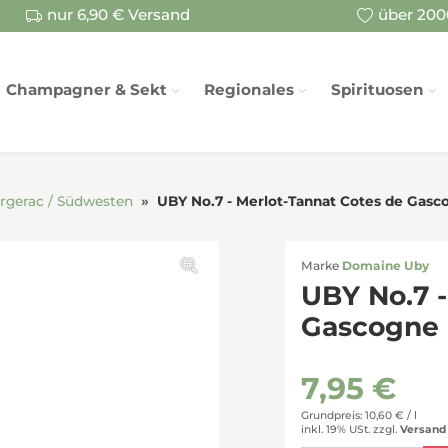
nur 6,90 € Versand
über 2000
Champagner & Sekt
Regionales
Spirituosen
rgerac / Südwesten
UBY No.7 - Merlot-Tannat Cotes de Gasc
Marke
Domaine Uby
UBY No.7 -
Gascogne 
7,95 €
Grundpreis: 10,60 € /
l
inkl. 19% USt.
zzgl.
Versand