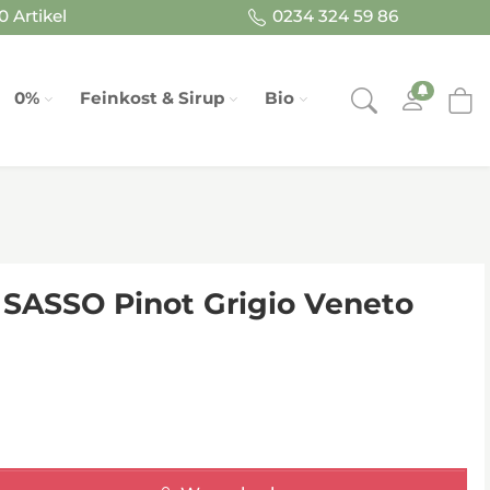
 Artikel
0234 324 59 86
0%
Feinkost & Sirup
Bio
 SASSO Pinot Grigio Veneto