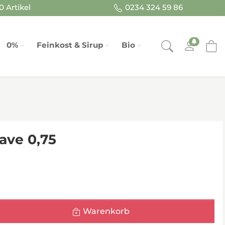
 Artikel
0234 324 59 86
0%
Feinkost & Sirup
Bio
ave 0,75
Warenkorb