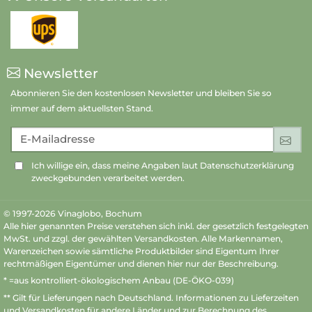
Newsletter
Abonnieren Sie den kostenlosen Newsletter und bleiben Sie so
immer auf dem aktuellsten Stand.
E-Mailadresse
An
Ich willige ein, dass meine Angaben laut Datenschutzerklärung
zweckgebunden verarbeitet werden.
© 1997-2026 Vinaglobo, Bochum
Alle hier genannten Preise verstehen sich inkl. der gesetzlich festgelegten
MwSt. und zzgl. der gewählten Versandkosten. Alle Markennamen,
Warenzeichen sowie sämtliche Produktbilder sind Eigentum Ihrer
rechtmäßigen Eigentümer und dienen hier nur der Beschreibung.
* =aus kontrolliert-ökologischem Anbau (DE-ÖKO-039)
** Gilt für Lieferungen nach Deutschland.
Informationen zu Lieferzeiten
und Versandkosten
für andere Länder und zur Berechnung des