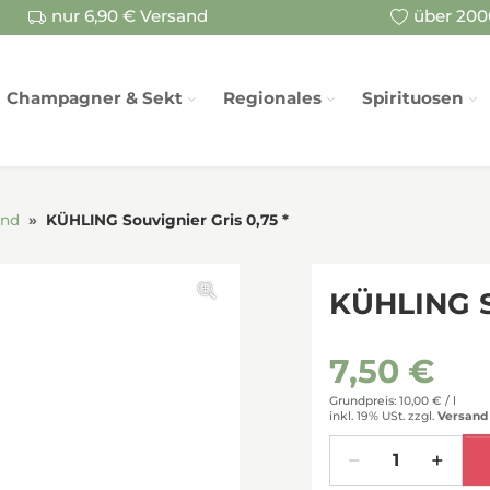
nur 6,90 € Versand
über 2000
Champagner & Sekt
Regionales
Spirituosen
and
KÜHLING Souvignier Gris 0,75 *
KÜHLING So
7,50 €
Grundpreis: 10,00 € /
l
inkl. 19% USt.
zzgl.
Versand
Menge