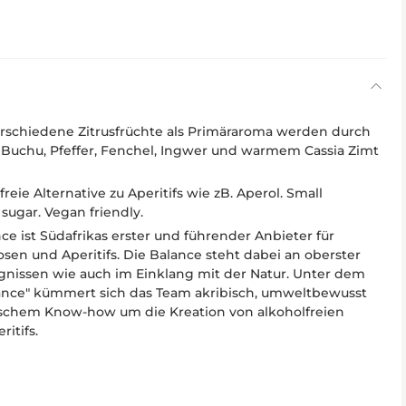
schiedene Zitrusfrüchte als Primäraroma werden durch
 Buchu, Pfeffer, Fenchel, Ingwer und warmem Cassia Zimt
eie Alternative zu Aperitifs wie zB. Aperol. Small
 sugar. Vegan friendly.
e ist Südafrikas erster und führender Anbieter für
uosen und Aperitifs. Die Balance steht dabei an oberster
ugnissen wie auch im Einklang mit der Natur. Unter dem
ance" kümmert sich das Team akribisch, umweltbewusst
ischem Know-how um die Kreation von alkoholfreien
itifs.