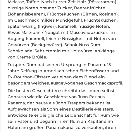
Melasse, Toffee. Nach kurzer Zeit Holz (Röstaromen),
nussige Noten brauner Zucker, Beerenfrüchte
(Johannisbeeren), Früchtekuchen (Birnen, Rosinen).
Im Geschmack mildes Mundgefühl, Früchtekuchen,
später würzig (Ingwer). Karamell, nussige Noten.
Etwas Marzipan / Nougat mit Muscovadozucker. Im
Abgang Karamell, leichte Nussigkeit mit Noten von
Gewürzen (Backgewürze). Schok-Nuss-Rum
Schokolade. Sehr cremig mit Holzwürze. Anklänge
von Creme Brûlée.
Traspers Rum hat seinen Ursprung in Panama. 15
Jahre Reifung in Amerikanischen Eichenfässern und
Ex-Bourbon-Fässern verleihen dem Blend ein
besonders weiches, ausgewogenes Geschmacksprofil.
Die besten Geschichten schreibt das Leben selbst.
Genauso wie die Geschichte von Juan Paz aus
Panama, der heute als John Traspers bekannt ist.
Aufgewachsen als Sohn eines Destillerie-Meisters,
entwickelte er die gleiche Leidenschaft für Rum wie
sein Vater und begann ihren Rum an Kapitäne im
Hafen am großen Panamakanal zu verkaufen, ihren