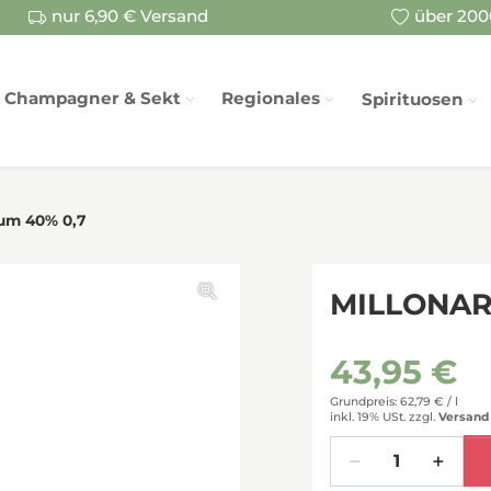
nur 6,90 € Versand
über 2000
Champagner & Sekt
Regionales
Spirituosen
um 40% 0,7
MILLONARI
43,95 €
Grundpreis: 62,79 € /
l
inkl. 19% USt.
zzgl.
Versand
Menge