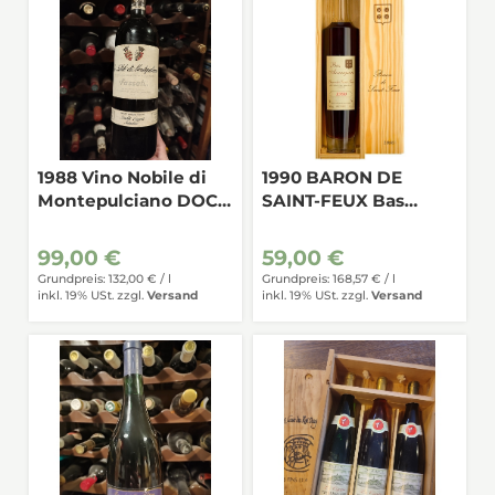
1988 Vino Nobile di
1990 BARON DE
Montepulciano DOCG
SAINT-FEUX Bas
Fassati 0,75
Armagnac
99,00 €
59,00 €
Grundpreis: 132,00 € /
l
Grundpreis: 168,57 € /
l
inkl. 19% USt.
zzgl.
Versand
inkl. 19% USt.
zzgl.
Versand