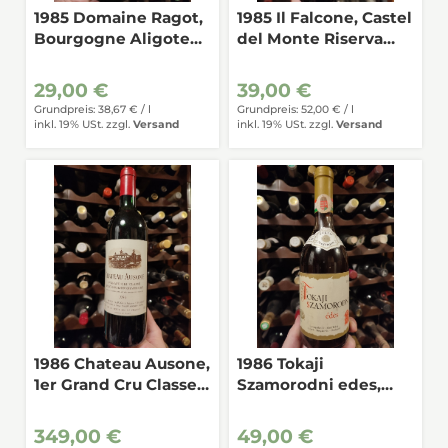
1985 Domaine Ragot,
1985 Il Falcone, Castel
Bourgogne Aligote
del Monte Riserva
0,75
0,75
29,00 €
39,00 €
Grundpreis: 38,67 € /
l
Grundpreis: 52,00 € /
l
inkl. 19% USt.
zzgl.
Versand
inkl. 19% USt.
zzgl.
Versand
1986 Chateau Ausone,
1986 Tokaji
1er Grand Cru Classe,
Szamorodni edes,
St.Emilion Grand Cru
Ungarn 0,5
0,75
349,00 €
49,00 €