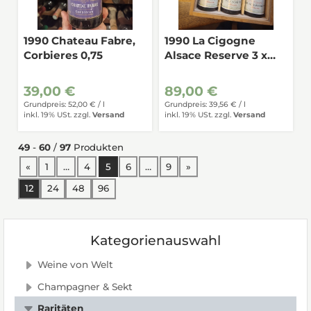
1990 Chateau Fabre,
1990 La Cigogne
Corbieres 0,75
Alsace Reserve 3 x
0,75 in Holzkiste
39,00 €
89,00 €
Grundpreis: 52,00 € /
l
Grundpreis: 39,56 € /
l
inkl. 19% USt.
zzgl.
Versand
inkl. 19% USt.
zzgl.
Versand
49
-
60
/
97
Produkten
vorherige Seite
nächste Seite
«
1
…
4
5
6
…
9
»
12
24
48
96
Kategorienauswahl
Weine von Welt
Champagner & Sekt
Raritäten