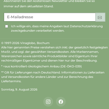
Abonnieren Sie den kostenlosen Newsletter und bleiben Sie so
immer auf dem aktuellsten Stand.
E-Mailadresse
An
Ich willige ein, dass meine Angaben laut Datenschutzerklärung
zweckgebunden verarbeitet werden.
© 1997-2026 Vinaglobo, Bochum
Alle hier genannten Preise verstehen sich inkl. der gesetzlich festgelegten
MwSt. und zzgl. der gewählten Versandkosten. Alle Markennamen,
Warenzeichen sowie sämtliche Produktbilder sind Eigentum Ihrer
rechtmäßigen Eigentümer und dienen hier nur der Beschreibung.
* =aus kontrolliert-ökologischem Anbau (DE-ÖKO-039)
** Gilt für Lieferungen nach Deutschland.
Informationen zu Lieferzeiten
und Versandkosten
für andere Länder und zur Berechnung des
Liefertermins.
Sonntag, 9. August 2026
Instagram
Facebook