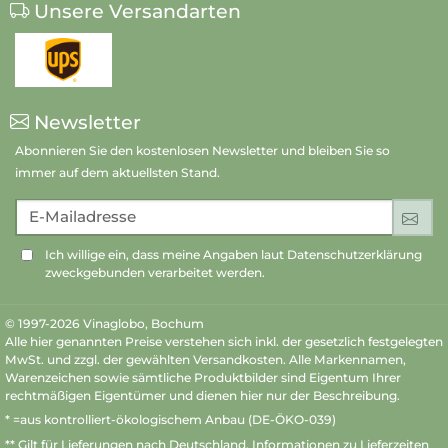
Unsere Versandarten
Newsletter
Abonnieren Sie den kostenlosen Newsletter und bleiben Sie so
immer auf dem aktuellsten Stand.
E-Mailadresse
An
Ich willige ein, dass meine Angaben laut Datenschutzerklärung
zweckgebunden verarbeitet werden.
© 1997-2026 Vinaglobo, Bochum
Alle hier genannten Preise verstehen sich inkl. der gesetzlich festgelegten
MwSt. und zzgl. der gewählten Versandkosten. Alle Markennamen,
Warenzeichen sowie sämtliche Produktbilder sind Eigentum Ihrer
rechtmäßigen Eigentümer und dienen hier nur der Beschreibung.
* =aus kontrolliert-ökologischem Anbau (DE-ÖKO-039)
** Gilt für Lieferungen nach Deutschland.
Informationen zu Lieferzeiten