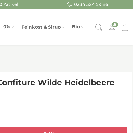
 Artikel
0234 324 59 86
0%
Bio
Feinkost & Sirup
nfiture Wilde Heidelbeere