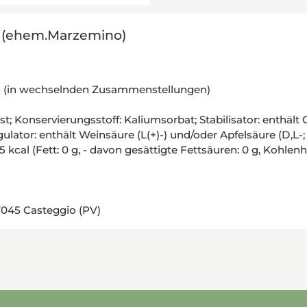
5 (ehem.Marzemino)
ina (in wechselnden Zusammenstellungen)
st; Konservierungsstoff: Kaliumsorbat; Stabilisator: enthä
gulator: enthält Weinsäure (L(+)-) und/oder Apfelsäure (D,L-
al (Fett: 0 g, - davon gesättigte Fettsäuren: 0 g, Kohlenhydra
7045 Casteggio (PV)