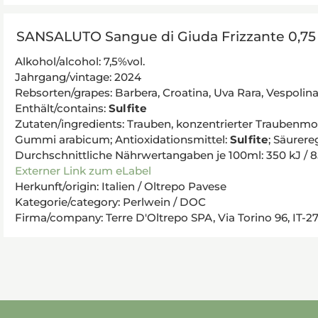
SANSALUTO Sangue di Giuda Frizzante 0,7
Alkohol/alcohol: 7,5%vol.
Jahrgang/vintage: 2024
Rebsorten/grapes: Barbera, Croatina, Uva Rara, Vespol
Enthält/contains:
Sulfite
Zutaten/ingredients: Trauben, konzentrierter Traubenmo
Gummi arabicum; Antioxidationsmittel:
Sulfite
; Säurere
Durchschnittliche Nährwertangaben je 100ml: 350 kJ / 85 kc
Externer Link zum eLabel
Herkunft/origin: Italien / Oltrepo Pavese
Kategorie/category: Perlwein / DOC
Firma/company: Terre D'Oltrepo SPA, Via Torino 96, IT-2