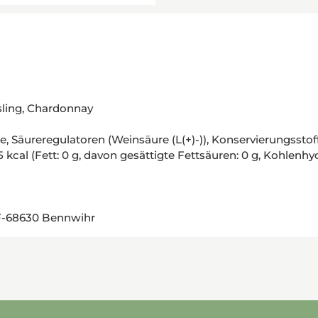
esling, Chardonnay
, Säureregulatoren (Weinsäure (L(+)-)), Konservierungsstoff
al (Fett: 0 g, davon gesättigte Fettsäuren: 0 g, Kohlenhydrat
 F-68630 Bennwihr