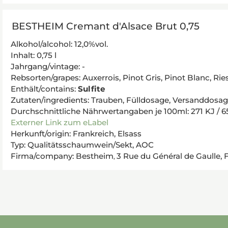
BESTHEIM Cremant d'Alsace Brut 0,75
Alkohol/alcohol: 12,0%vol.
Inhalt: 0,75 l
Jahrgang/vintage: -
Rebsorten/grapes: Auxerrois, Pinot Gris, Pinot Blanc, Ri
Enthält/contains:
Sulfite
Zutaten/ingredients:
Trauben, Fülldosage, Versanddosage
Durchschnittliche Nährwertangaben je 100ml: 271 KJ / 65 kc
Externer Link zum eLabel
Herkunft/origin: Frankreich, Elsass
Typ: Qualitätsschaumwein/Sekt, AOC
Firma/company: Bestheim
3 Rue du Général de Gaulle,
,