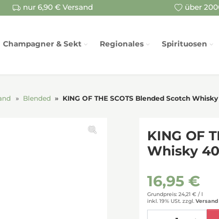
nur 6,90 € Versand
über 2000
Champagner & Sekt
Regionales
Spirituosen
and
Blended
KING OF THE SCOTS Blended Scotch Whisky
KING OF T
Whisky 40
16,95 €
Grundpreis: 24,21 € /
l
inkl. 19% USt.
zzgl.
Versand
Menge