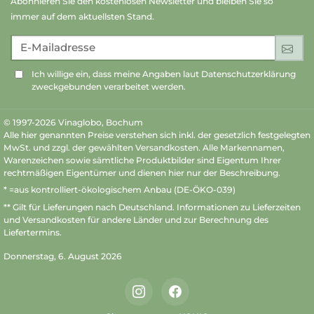
Abonnieren Sie den kostenlosen Newsletter und bleiben Sie so
immer auf dem aktuellsten Stand.
E-Mailadresse
An
Ich willige ein, dass meine Angaben laut Datenschutzerklärung
zweckgebunden verarbeitet werden.
© 1997-2026 Vinaglobo, Bochum
Alle hier genannten Preise verstehen sich inkl. der gesetzlich festgelegten
MwSt. und zzgl. der gewählten Versandkosten. Alle Markennamen,
Warenzeichen sowie sämtliche Produktbilder sind Eigentum Ihrer
rechtmäßigen Eigentümer und dienen hier nur der Beschreibung.
* =aus kontrolliert-ökologischem Anbau (DE-ÖKO-039)
** Gilt für Lieferungen nach Deutschland.
Informationen zu Lieferzeiten
und Versandkosten
für andere Länder und zur Berechnung des
Liefertermins.
Donnerstag, 6. August 2026
Instagram
Facebook