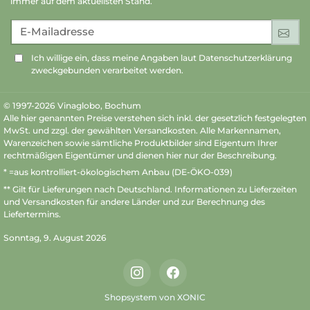
immer auf dem aktuellsten Stand.
E-Mailadresse
An
Ich willige ein, dass meine Angaben laut Datenschutzerklärung
zweckgebunden verarbeitet werden.
© 1997-2026 Vinaglobo, Bochum
Alle hier genannten Preise verstehen sich inkl. der gesetzlich festgelegten
MwSt. und zzgl. der gewählten Versandkosten. Alle Markennamen,
Warenzeichen sowie sämtliche Produktbilder sind Eigentum Ihrer
rechtmäßigen Eigentümer und dienen hier nur der Beschreibung.
* =aus kontrolliert-ökologischem Anbau (DE-ÖKO-039)
** Gilt für Lieferungen nach Deutschland.
Informationen zu Lieferzeiten
und Versandkosten
für andere Länder und zur Berechnung des
Liefertermins.
Sonntag, 9. August 2026
Instagram
Facebook
Shopsystem von XONIC