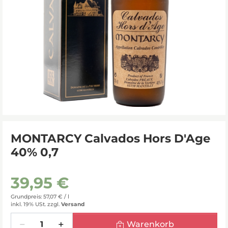
MONTARCY Calvados Hors D'Age
40% 0,7
39,95 €
Grundpreis: 57,07 € /
l
inkl. 19% USt.
zzgl.
Versand
Menge
Warenkorb