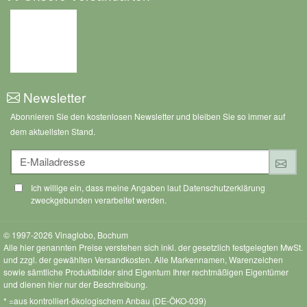
Unsere Versandarten
Newsletter
Abonnieren Sie den kostenlosen Newsletter und bleiben Sie so immer auf
dem aktuellsten Stand.
E-Mailadresse
Anm
Ich willige ein, dass meine Angaben laut Datenschutzerklärung
zweckgebunden verarbeitet werden.
© 1997-2026 Vinaglobo, Bochum
Alle hier genannten Preise verstehen sich inkl. der gesetzlich festgelegten MwSt.
und zzgl. der gewählten Versandkosten. Alle Markennamen, Warenzeichen
sowie sämtliche Produktbilder sind Eigentum Ihrer rechtmäßigen Eigentümer
und dienen hier nur der Beschreibung.
* =aus kontrolliert-ökologischem Anbau (DE-ÖKO-039)