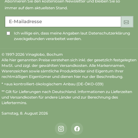
Abonnieren Sie den kostenlosen Newsletter und bleiben Sie so
immer auf dem aktuellsten Stand.
E-Mailadresse
An
Ich willige ein, dass meine Angaben laut Datenschutzerklärung
zweckgebunden verarbeitet werden.
© 1997-2026 Vinaglobo, Bochum
Alle hier genannten Preise verstehen sich inkl. der gesetzlich festgelegten
MwSt. und zzgl. der gewählten Versandkosten. Alle Markennamen,
Warenzeichen sowie sämtliche Produktbilder sind Eigentum Ihrer
rechtmäßigen Eigentümer und dienen hier nur der Beschreibung.
* =aus kontrolliert-ökologischem Anbau (DE-ÖKO-039)
** Gilt für Lieferungen nach Deutschland.
Informationen zu Lieferzeiten
und Versandkosten
für andere Länder und zur Berechnung des
Liefertermins.
Samstag, 8. August 2026
Instagram
Facebook